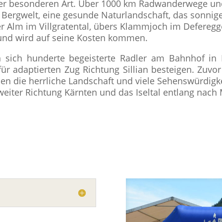
s der besonderen Art. Über 1000 km Radwanderwege u
 Bergwelt, eine gesunde Naturlandschaft, das sonnige
er Alm im Villgratental, übers Klammjoch im Defereg
eund wird auf seine Kosten kommen.
ich hunderte begeisterte Radler am Bahnhof in L
ür adaptierten Zug Richtung Sillian besteigen. Zuvor
ben die herrliche Landschaft und viele Sehenswürdigke
eiter Richtung Kärnten und das Iseltal entlang nach