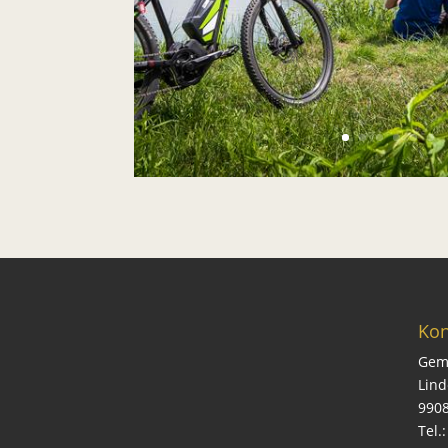
Kon
Gem
Lind
990
Tel.