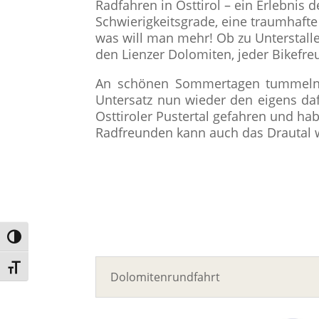
Radfahren in Osttirol – ein Erlebni
Schwierigkeitsgrade, eine traumhafte
was will man mehr! Ob zu Unterstall
den Lienzer Dolomiten, jeder Bikefr
An schönen Sommertagen tummeln s
Untersatz nun wieder den eigens daf
Osttiroler Pustertal gefahren und ha
Radfreunden kann auch das Drautal w
Umschalten auf hohe Kontraste
Schrift vergrößern
Dolomitenrundfahrt