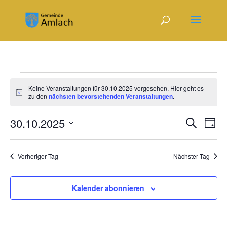
Veranstaltungen
Keine Veranstaltungen für 30.10.2025 vorgesehen. Hier geht es
für
Hinweis
zu den
nächsten bevorstehenden Veranstaltungen
.
30.10.2025
Verans
Ver
30.10.2025
Suche
Tag
Ans
Suche
Datum
Nav
und
wählen.
Vorheriger Tag
Nächster Tag
Ansich
Naviga
Kalender abonnieren