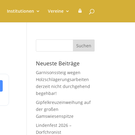
G
Institutionen
Vereine
e
m
e
i
n
d
e
r
a
t
Neueste Beiträge
Garnisonssteig wegen
Holzschlägerungsarbeiten
derzeit nicht durchgehend
begehbar!
Gipfelkreuzeinweihung auf
der großen
Gamswiesenspitze
Lindenfest 2026 –
Dorfchronist