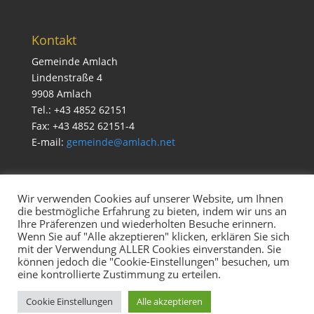
Kontakt
Gemeinde Amlach
Lindenstraße 4
9908 Amlach
Tel.: +43 4852 62151
Fax: +43 4852 62151-4
E-mail:
gemeinde@amlach.net
Wir verwenden Cookies auf unserer Website, um Ihnen
die bestmögliche Erfahrung zu bieten, indem wir uns an
Service
Ihre Präferenzen und wiederholten Besuche erinnern.
Impressum & Datenschutz
Wenn Sie auf "Alle akzeptieren" klicken, erklären Sie sich
mit der Verwendung ALLER Cookies einverstanden. Sie
Cookie Richtlinien
können jedoch die "Cookie-Einstellungen" besuchen, um
eine kontrollierte Zustimmung zu erteilen.
Cookie Einstellungen
Alle akzeptieren