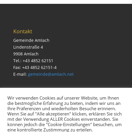
Kontakt
Gemeinde Amlach
Lindenstraße 4
9908 Amlach
Tel.: +43 4852 62151
Fax: +43 4852 62151-4
E-mail:
gemeinde@amlach.net
Wir verwenden Cookies auf unserer Website, um Ihnen
die bestmögliche Erfahrung zu bieten, indem wir uns an
Service
Ihre Präferenzen und wiederholten Besuche erinnern.
Impressum & Datenschutz
Wenn Sie auf "Alle akzeptieren" klicken, erklären Sie sich
mit der Verwendung ALLER Cookies einverstanden. Sie
Cookie Richtlinien
können jedoch die "Cookie-Einstellungen" besuchen, um
eine kontrollierte Zustimmung zu erteilen.