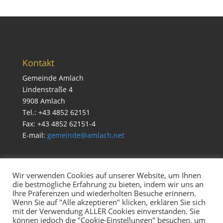
Kontakt
Gemeinde Amlach
Lindenstraße 4
9908 Amlach
Tel.: +43 4852 62151
Fax: +43 4852 62151-4
E-mail:
gemeinde@amlach.net
Wir verwenden Cookies auf unserer Website, um Ihnen
die bestmögliche Erfahrung zu bieten, indem wir uns an
Service
Ihre Präferenzen und wiederholten Besuche erinnern.
Impressum & Datenschutz
Wenn Sie auf "Alle akzeptieren" klicken, erklären Sie sich
mit der Verwendung ALLER Cookies einverstanden. Sie
Cookie Richtlinien
können jedoch die "Cookie-Einstellungen" besuchen, um