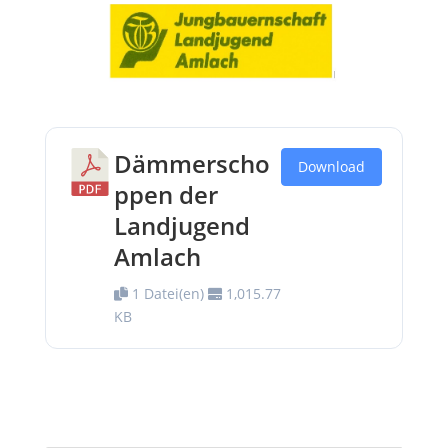
Dämmerscho
Download
ppen der
Landjugend
Amlach
1 Datei(en)
1,015.77
KB