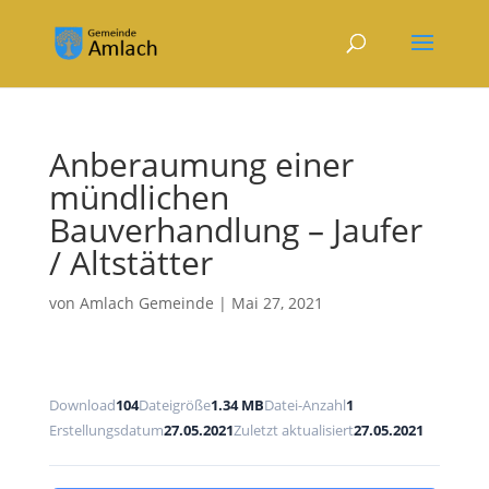
Anberaumung einer
mündlichen
Bauverhandlung – Jaufer
/ Altstätter
von
Amlach Gemeinde
|
Mai 27, 2021
Download
104
Dateigröße
1.34 MB
Datei-Anzahl
1
Erstellungsdatum
27.05.2021
Zuletzt aktualisiert
27.05.2021