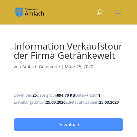
Information Verkaufstour
der Firma Getränkewelt
von
Amlach Gemeinde
|
März 25, 2020
Download
25
Dateigröße
894.70 KB
Datei-Anzahl
1
Erstellungsdatum
25.03.2020
Zuletzt aktualisiert
25.03.2020
Download