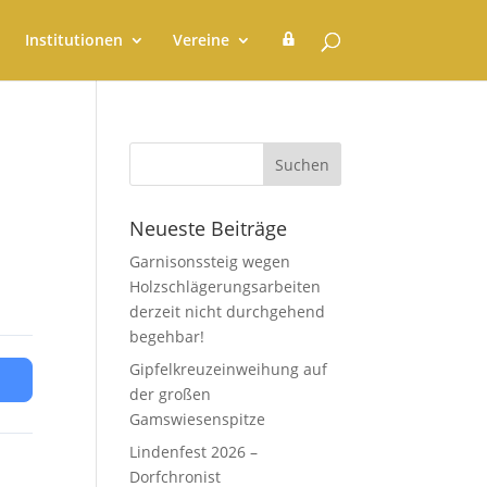
G
Institutionen
Vereine
e
m
e
i
n
d
e
r
a
t
Neueste Beiträge
Garnisonssteig wegen
Holzschlägerungsarbeiten
derzeit nicht durchgehend
begehbar!
Gipfelkreuzeinweihung auf
der großen
Gamswiesenspitze
Lindenfest 2026 –
Dorfchronist