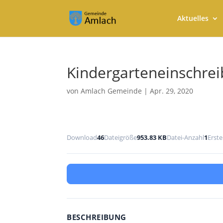
Aktuelles
Kindergarteneinschre
von
Amlach Gemeinde
|
Apr. 29, 2020
Download
46
Dateigröße
953.83 KB
Datei-Anzahl
1
Erst
BESCHREIBUNG