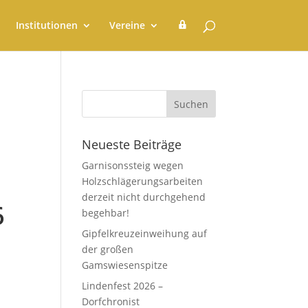
G
Institutionen
Vereine
e
m
e
i
n
d
e
r
a
t
Neueste Beiträge
Garnisonssteig wegen
Holzschlägerungsarbeiten
derzeit nicht durchgehend
6
begehbar!
Gipfelkreuzeinweihung auf
der großen
Gamswiesenspitze
Lindenfest 2026 –
Dorfchronist