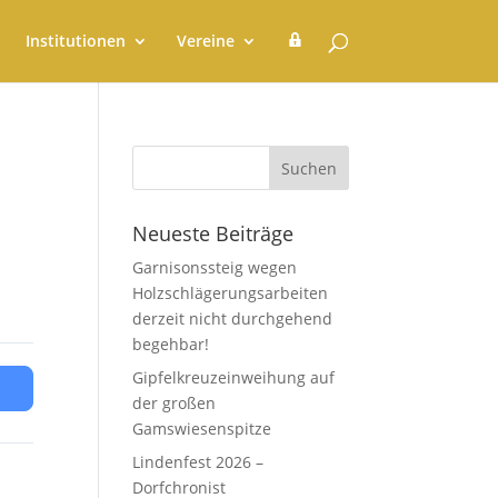
G
Institutionen
Vereine
e
m
e
i
n
d
e
r
a
t
Neueste Beiträge
Garnisonssteig wegen
Holzschlägerungsarbeiten
derzeit nicht durchgehend
begehbar!
Gipfelkreuzeinweihung auf
der großen
Gamswiesenspitze
Lindenfest 2026 –
Dorfchronist