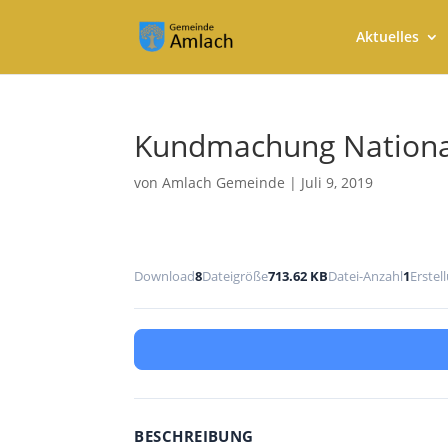
Aktuelles
Kundmachung Nationa
von
Amlach Gemeinde
|
Juli 9, 2019
Download
8
Dateigröße
713.62 KB
Datei-Anzahl
1
Erste
BESCHREIBUNG