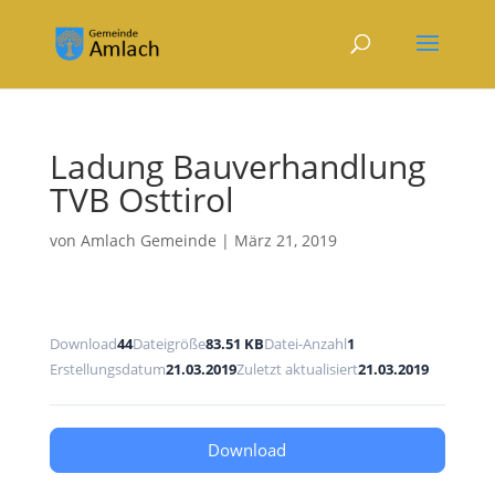
Ladung Bauverhandlung
TVB Osttirol
von
Amlach Gemeinde
|
März 21, 2019
Download
44
Dateigröße
83.51 KB
Datei-Anzahl
1
Erstellungsdatum
21.03.2019
Zuletzt aktualisiert
21.03.2019
Download