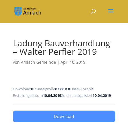
Ladung Bauverhandlung
– Walter Perfler 2019
von
Amlach Gemeinde
|
Apr. 10, 2019
Download
103
Dateigröße
83.88 KB
Datei-Anzahl
1
Erstellungsdatum
10.04.2019
Zuletzt aktualisiert
10.04.2019
Download