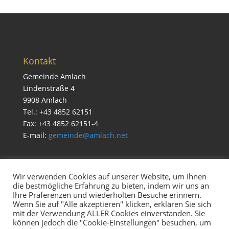
Kontakt
Gemeinde Amlach
Lindenstraße 4
9908 Amlach
Tel.: +43 4852 62151
Fax: +43 4852 62151-4
E-mail:
gemeinde@amlach.net
Wir verwenden Cookies auf unserer Website, um Ihnen
die bestmögliche Erfahrung zu bieten, indem wir uns an
Service
Ihre Präferenzen und wiederholten Besuche erinnern.
Impressum & Datenschutz
Wenn Sie auf "Alle akzeptieren" klicken, erklären Sie sich
mit der Verwendung ALLER Cookies einverstanden. Sie
Cookie Richtlinien
können jedoch die "Cookie-Einstellungen" besuchen, um