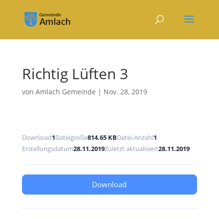
Richtig Lüften 3
von
Amlach Gemeinde
|
Nov. 28, 2019
Download
1
Dateigröße
814.65 KB
Datei-Anzahl
1
Erstellungsdatum
28.11.2019
Zuletzt aktualisiert
28.11.2019
Download