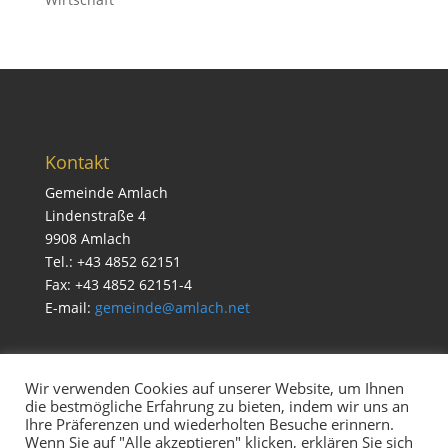
Kontakt
Gemeinde Amlach
Lindenstraße 4
9908 Amlach
Tel.: +43 4852 62151
Fax: +43 4852 62151-4
E-mail:
gemeinde@amlach.net
Wir verwenden Cookies auf unserer Website, um Ihnen
die bestmögliche Erfahrung zu bieten, indem wir uns an
Service
Ihre Präferenzen und wiederholten Besuche erinnern.
Impressum & Datenschutz
Wenn Sie auf "Alle akzeptieren" klicken, erklären Sie sich