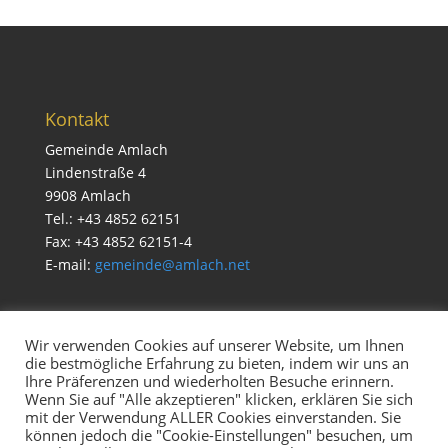
Kontakt
Gemeinde Amlach
Lindenstraße 4
9908 Amlach
Tel.: +43 4852 62151
Fax: +43 4852 62151-4
E-mail:
gemeinde@amlach.net
Wir verwenden Cookies auf unserer Website, um Ihnen
die bestmögliche Erfahrung zu bieten, indem wir uns an
Service
Ihre Präferenzen und wiederholten Besuche erinnern.
Impressum & Datenschutz
Wenn Sie auf "Alle akzeptieren" klicken, erklären Sie sich
mit der Verwendung ALLER Cookies einverstanden. Sie
Cookie Richtlinien
können jedoch die "Cookie-Einstellungen" besuchen, um