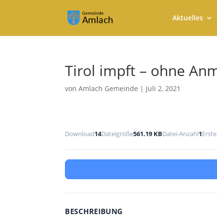
Aktuelles
Tirol impft – ohne An
von
Amlach Gemeinde
|
Juli 2, 2021
Download
14
Dateigröße
561.19 KB
Datei-Anzahl
1
Erst
BESCHREIBUNG