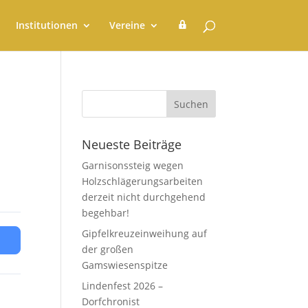
G
Institutionen
Vereine
e
m
e
i
n
d
e
r
a
t
Neueste Beiträge
Garnisonssteig wegen
Holzschlägerungsarbeiten
derzeit nicht durchgehend
begehbar!
Gipfelkreuzeinweihung auf
der großen
Gamswiesenspitze
Lindenfest 2026 –
Dorfchronist