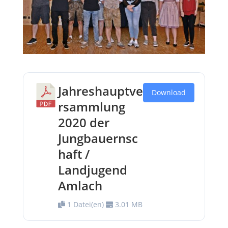
Jahreshauptve
Download
rsammlung
2020 der
Jungbauernsc
haft /
Landjugend
Amlach
1 Datei(en)
3.01 MB