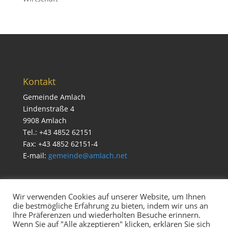
Kontakt
Gemeinde Amlach
Lindenstraße 4
9908 Amlach
Tel.: +43 4852 62151
Fax: +43 4852 62151-4
E-mail:
gemeinde@amlach.net
Wir verwenden Cookies auf unserer Website, um Ihnen
die bestmögliche Erfahrung zu bieten, indem wir uns an
Service
Ihre Präferenzen und wiederholten Besuche erinnern.
Impressum & Datenschutz
Wenn Sie auf "Alle akzeptieren" klicken, erklären Sie sich