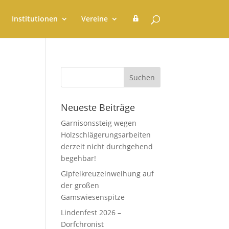
G
Institutionen
Vereine
e
m
e
i
n
d
e
r
a
t
Neueste Beiträge
Garnisonssteig wegen
Holzschlägerungsarbeiten
derzeit nicht durchgehend
begehbar!
Gipfelkreuzeinweihung auf
der großen
Gamswiesenspitze
Lindenfest 2026 –
Dorfchronist