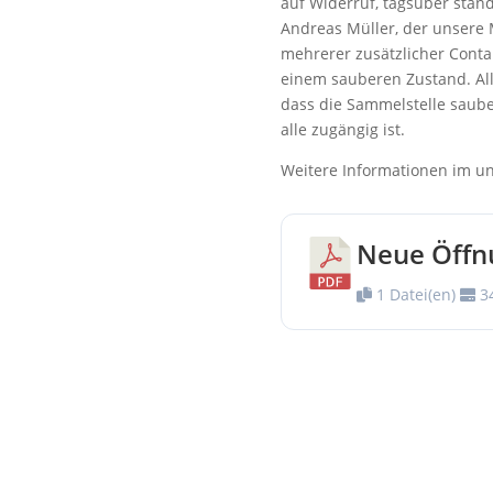
auf Widerruf, tagsüber ständ
Andreas Müller, der unsere 
mehrerer zusätzlicher Contai
einem sauberen Zustand. All
dass die Sammelstelle sauber
alle zugängig ist.
Weitere Informationen im 
Neue Öffn
1 Datei(en)
34