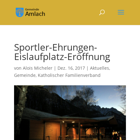
Sportler-Ehrungen-
Eislaufplatz-Eröffnung
von
Alois Micheler
|
Dez. 16, 2017
|
Aktuelles
,
Gemeinde
,
Katholischer Familienverband