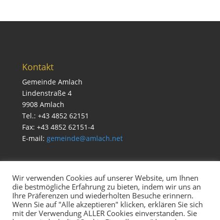
Kontakt
Gemeinde Amlach
Lindenstraße 4
9908 Amlach
Tel.: +43 4852 62151
Fax: +43 4852 62151-4
E-mail:
gemeinde@amlach.net
Wir verwenden Cookies auf unserer Website, um Ihnen
die bestmögliche Erfahrung zu bieten, indem wir uns an
Service
Ihre Präferenzen und wiederholten Besuche erinnern.
Impressum & Datenschutz
Wenn Sie auf "Alle akzeptieren" klicken, erklären Sie sich
mit der Verwendung ALLER Cookies einverstanden. Sie
Cookie Richtlinien