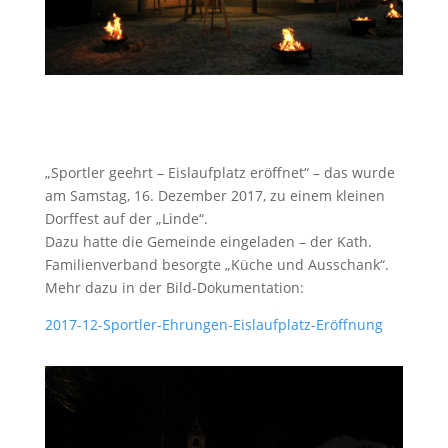
„Sportler geehrt – Eislaufplatz eröffnet“ – das wurde
am Samstag, 16. Dezember 2017, zu einem kleinen
Dorffest auf der „Linde“.
Dazu hatte die Gemeinde eingeladen – der Kath.
Familienverband besorgte „Küche und Ausschank“.
Mehr dazu in der Bild-Dokumentation:
2017-12-Sportler-Ehrungen-Eislaufplatz-Eröffnung